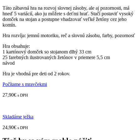
Táto zábavná hra na rozvoj slovnej zásoby, ale aj pozornosti, má
hneď 5 variácií, ako ju môžete s deťmi hrať. Stačí postaviť vysoký
domček na stojan a postupne vhadzovať veľké žetóny cez jeho
komín.
Hra rozvíja: jemnú motoriku, reč a slovnú zásobu, farby, pozornosť
Hra obsahuje:
1 kartónový domček so stojanom dlhý 33 cm
25 farebných ilustrovaných žetónov v priemere 5,5 cm
návod
Hra je vhodná pre deti od 2 rokov.
Počítame s mravčekmi
27,90
€
s DPH
Skladáme ježka
24,90
€
s DPH