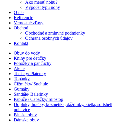
Ako merať nohu?
Výpočet typu nohy
O nás
Referencie
Vernostné zľavy
Obchod
Obchodné a zmluvné podmienky
Ochrana osobných údajov
Kontakt
Obuv do vody
Knihy pre detičky
Ponožky a pančuchy
Akcie
Tenisky/ Plátenky
Topánky
Čižmičky/ Snehule
Gumáky
Sandále/ Balerínky
Papuče / Capačky/ Slipstop
Doplnky, hračky, kozmetika, dáždniky, kietla, softshell
nohavice
Pánska obuv
Dámska obuv