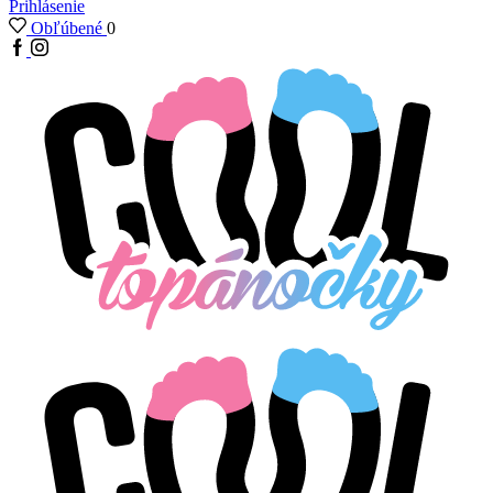
Prihlásenie
Obľúbené
0