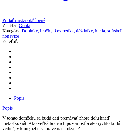
Pridať medzi obľúbené
Značky:
Goula
Kategória
Doplnky, hračky, kozmetika, dáždniky, kietla, softshell
nohavice
Zdieľať:
Popis
Popis
V tomto domčeku sa budú deti premávať zhora dolu hneď
niekoľkokrát. Ako veľká bude ich pozornosť a ako rýchlo budú
vedieť, v ktorej izbe sa práve nachádzajú?