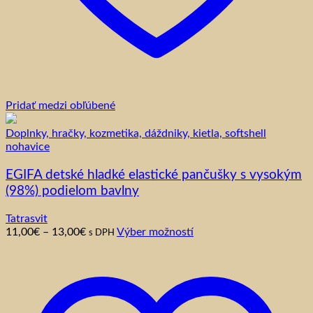
Pridať medzi obľúbené
Doplnky, hračky, kozmetika, dáždniky, kietla, softshell
nohavice
EGIFA detské hladké elastické pančušky s vysokým
(98%) podielom bavlny
Tatrasvit
Price
Tento
11,00
€
–
13,00
€
Výber možností
s DPH
range:
produkt
11,00€
má
through
viacero
13,00€
variantov.
Možnosti
si