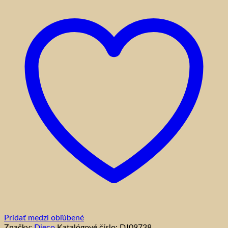
Pridať medzi obľúbené
Značky:
Djeco
Katalógové číslo:
DJ09738