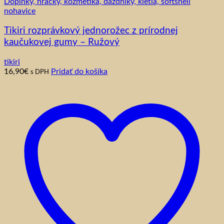
Doplnky, hračky, kozmetika, dáždniky, kietla, softshell
nohavice
Tikiri rozprávkový jednorožec z prírodnej
kaučukovej gumy – Ružový
tikiri
16,90
€
Pridať do košíka
s DPH