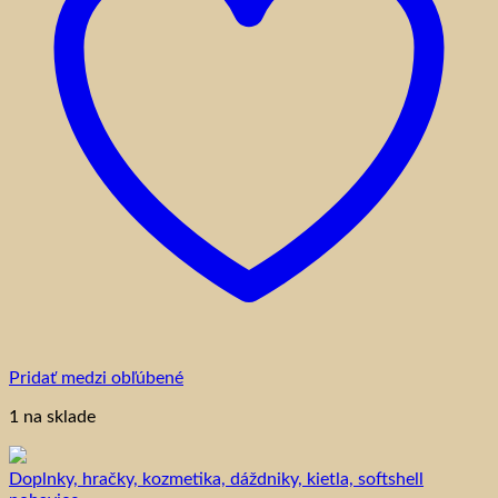
môžete
vybrať
na
stránke
produktu.
Pridať medzi obľúbené
1 na sklade
Doplnky, hračky, kozmetika, dáždniky, kietla, softshell