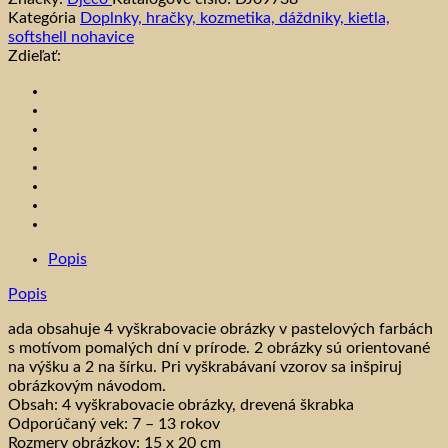
Kategória
Doplnky, hračky, kozmetika, dáždniky, kietla,
softshell nohavice
Zdieľať:
Popis
Popis
ada obsahuje 4 vyškrabovacie obrázky v pastelových farbách
s motívom pomalých dní v prírode. 2 obrázky sú orientované
na výšku a 2 na šírku. Pri vyškrabávaní vzorov sa inšpiruj
obrázkovým návodom.
Obsah: 4 vyškrabovacie obrázky, drevená škrabka
Odporúčaný vek: 7 – 13 rokov
Rozmery obrázkov: 15 x 20 cm