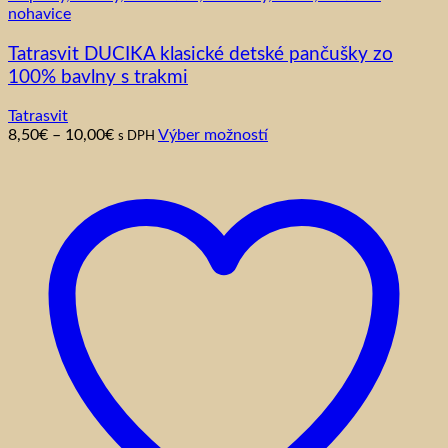
nohavice
Tatrasvit DUCIKA klasické detské pančušky zo
100% bavlny s trakmi
Tatrasvit
Price
Tento
8,50
€
–
10,00
€
Výber možností
s DPH
range:
produkt
8,50€
má
through
viacero
10,00€
variantov.
Možnosti
si
môžete
vybrať
na
stránke
produktu.