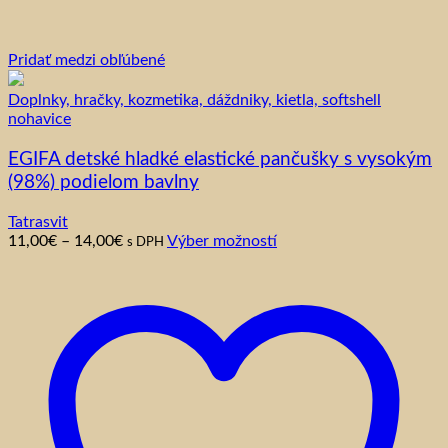
Pridať medzi obľúbené
Doplnky, hračky, kozmetika, dáždniky, kietla, softshell
nohavice
EGIFA detské hladké elastické pančušky s vysokým
(98%) podielom bavlny
Tatrasvit
Price
Tento
11,00
€
–
14,00
€
Výber možností
s DPH
range:
produkt
11,00€
má
through
viacero
14,00€
variantov.
Možnosti
si
môžete
vybrať
na
stránke