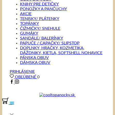
KNIHY PRE DETIČKY
PONOŽKY A PANČUCHY
AKCIE
TENISKY/ PLÁTENKY
TOPÁNKY
ČIŽMIČKY/ SNEHULE
GUMÁKY
SANDÁLE/ BALERÍNKY
PAPUČE / CAPAČKY/ SLIPSTOP
DOPLNKY, HRAČKY, KOZMETIKA,
DÁŽDNIKY, KIETLA, SOFTSHELL NOHAVICE
PÁNSKA OBUV
DÁMSKA OBUV
PRIHLÁSENIE
OBĽÚBENÉ
0
0
0