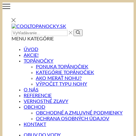
SEARCH
INPUT
MENU
KATEGÓRIE
ÚVOD
AKCIE!
TOPÁNOČKY
PONUKA TOPÁNOČIEK
KATEGÓRIE TOPÁNOČIEK
AKO MERAŤ NOHU?
VÝPOČET TYPU NOHY
O NÁS
REFERENCIE
VERNOSTNÉ ZĽAVY
OBCHOD
OBCHODNÉ A ZMLUVNÉ PODMIENKY
OCHRANA OSOBNÝCH ÚDAJOV
KONTAKT
OBUV DO VODY