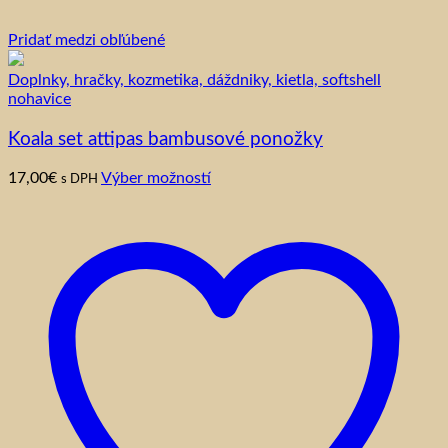
Pridať medzi obľúbené
Doplnky, hračky, kozmetika, dáždniky, kietla, softshell
nohavice
Koala set attipas bambusové ponožky
Tento
17,00
€
Výber možností
s DPH
produkt
má
viacero
variantov.
Možnosti
si
môžete
vybrať
na
stránke
produktu.