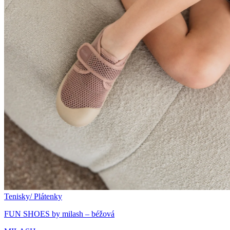
Tenisky/ Plátenky
FUN SHOES by milash – béžová