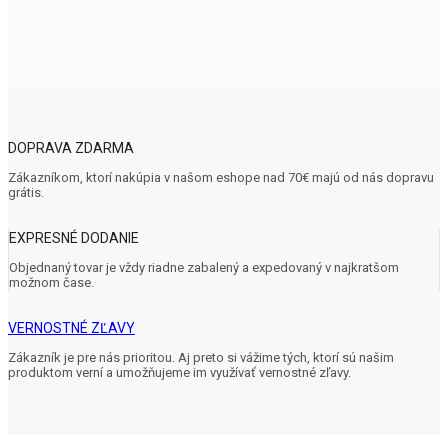
DOPRAVA ZDARMA
Zákazníkom, ktorí nakúpia v našom eshope nad 70€ majú od nás dopravu
grátis.
EXPRESNÉ DODANIE
Objednaný tovar je vždy riadne zabalený a expedovaný v najkratšom
možnom čase.
VERNOSTNÉ ZĽAVY
Zákazník je pre nás prioritou. Aj preto si vážime tých, ktorí sú našim
produktom verní a umožňujeme im využívať vernostné zľavy.