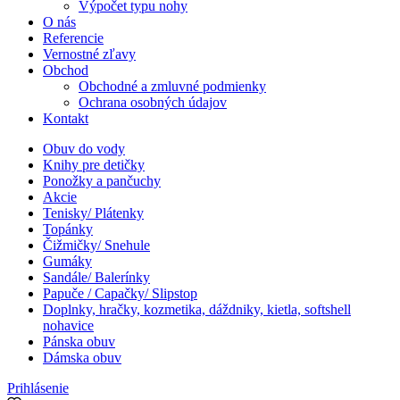
Výpočet typu nohy
O nás
Referencie
Vernostné zľavy
Obchod
Obchodné a zmluvné podmienky
Ochrana osobných údajov
Kontakt
Obuv do vody
Knihy pre detičky
Ponožky a pančuchy
Akcie
Tenisky/ Plátenky
Topánky
Čižmičky/ Snehule
Gumáky
Sandále/ Balerínky
Papuče / Capačky/ Slipstop
Doplnky, hračky, kozmetika, dáždniky, kietla, softshell
nohavice
Pánska obuv
Dámska obuv
Prihlásenie