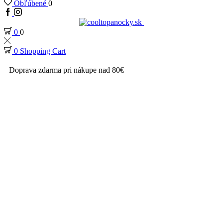
Obľúbené
0
0
0
0
Shopping Cart
Doprava zdarma pri nákupe nad 80€