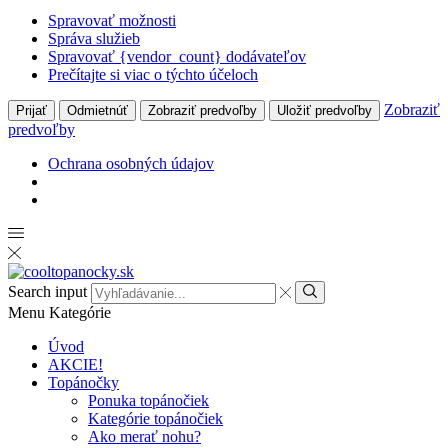
Spravovať možnosti
Správa služieb
Spravovať {vendor_count} dodávateľov
Prečítajte si viac o týchto účeloch
Zobraziť
Prijať
Odmietnúť
Zobraziť predvoľby
Uložiť predvoľby
predvoľby
Ochrana osobných údajov
Search input
Menu
Kategórie
Úvod
AKCIE!
Topánočky
Ponuka topánočiek
Kategórie topánočiek
Ako merať nohu?