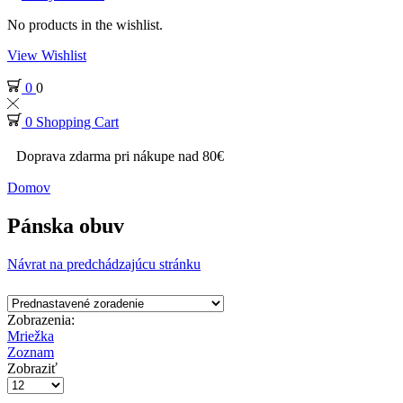
No products in the wishlist.
View Wishlist
0
0
0
Shopping Cart
Doprava zdarma pri nákupe nad 80€
Domov
Pánska obuv
Návrat na predchádzajúcu stránku
Zobrazenia:
Mriežka
Zoznam
Zobraziť