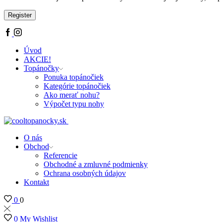
Register
Úvod
AKCIE!
Topánočky
Ponuka topánočiek
Kategórie topánočiek
Ako merať nohu?
Výpočet typu nohy
O nás
Obchod
Referencie
Obchodné a zmluvné podmienky
Ochrana osobných údajov
Kontakt
0
0
0
My Wishlist