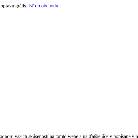
opravu grátis.
Ísť do obchodu...
odporu vašich skúseností na tomto webe a na ďalšie účely popísané v 