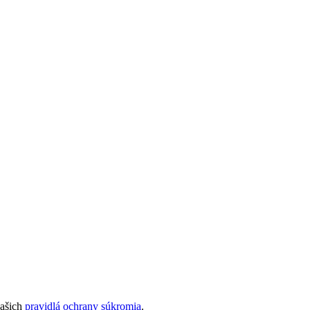
našich
pravidlá ochrany súkromia
.