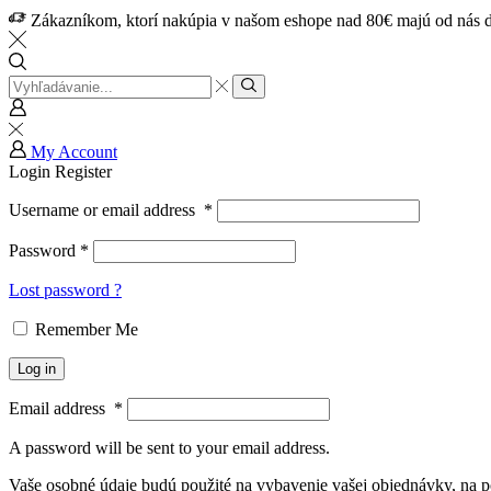
Zákazníkom, ktorí nakúpia v našom eshope nad 80€ majú od nás d
My Account
Login
Register
Username or email address
*
Password
*
Lost password ?
Remember Me
Log in
Email address
*
A password will be sent to your email address.
Vaše osobné údaje budú použité na vybavenie vašej objednávky, na p