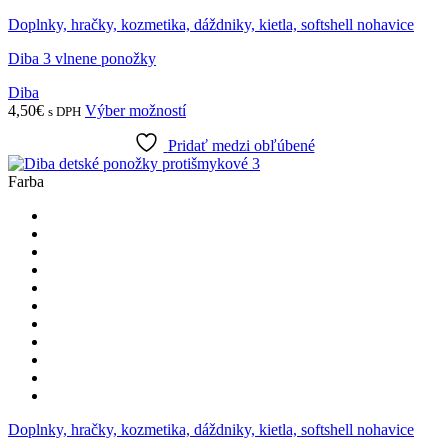
Doplnky, hračky, kozmetika, dáždniky, kietla, softshell nohavice
Diba 3 vlnene ponožky
Diba
Tento
4,50
€
Výber možností
s DPH
produkt
Pridať medzi obľúbené
má
viacero
Farba
variantov.
Možnosti
si
môžete
vybrať
na
stránke
produktu.
Doplnky, hračky, kozmetika, dáždniky, kietla, softshell nohavice