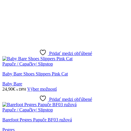
Pridať medzi obľúbené
Papuče / Capačky/ Slipstop
Baby Bare Shoes Slippers Pink Cat
Baby Bare
Tento
24,90
€
Výber možností
s DPH
produkt
Pridať medzi obľúbené
má
viacero
Papuče / Capačky/ Slipstop
variantov.
Možnosti
Barefoot Pegres Papuče BF03 ružová
si
môžete
Pegres
vybrať