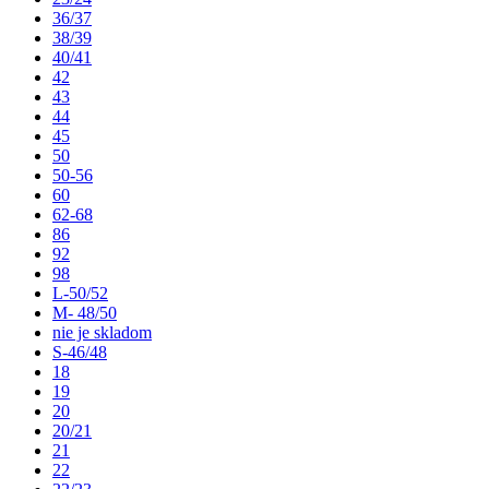
36/37
38/39
40/41
42
43
44
45
50
50-56
60
62-68
86
92
98
L-50/52
M- 48/50
nie je skladom
S-46/48
18
19
20
20/21
21
22