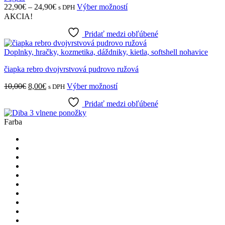
Price
Tento
22,90
€
–
24,90
€
Výber možností
s DPH
na
range:
produkt
AKCIA!
stránke
22,90€
má
produktu.
through
viacero
Pridať medzi obľúbené
24,90€
variantov.
Možnosti
Doplnky, hračky, kozmetika, dáždniky, kietla, softshell nohavice
si
čiapka rebro dvojvrstvová pudrovo ružová
môžete
vybrať
Pôvodná
Aktuálna
Tento
10,00
€
8,00
€
Výber možností
s DPH
na
cena
cena
produkt
stránke
bola:
je:
Pridať medzi obľúbené
má
produktu.
10,00€.
8,00€.
viacero
Farba
variantov.
Možnosti
si
môžete
vybrať
na
stránke
produktu.