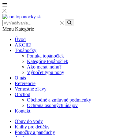
Search
input
Menu
Kategórie
Úvod
AKCIE!
Topánočky
Ponuka topánočiek
Kategórie topánočiek
Ako merať nohu?
Výpočet typu nohy
O nás
Referencie
Vernostné zľavy
Obchod
Obchodné a zmluvné podmienky
Ochrana osobných údajov
Kontakt
Obuv do vody
Knihy pre detičky
Ponožky a pančuchy