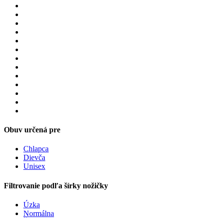
Obuv určená pre
Chlapca
Dievča
Unisex
Filtrovanie podľa šírky nožičky
Úzka
Normálna