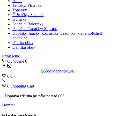
Akcie
Tenisky/ Plátenky
Topánky
Čižmičky/ Snehule
Gumáky
Sandále/ Balerínky
Papuče / Capačky/ Slipstop
Doplnky, hračky, kozmetika, dáždniky, kietla, softshell
nohavice
Pánska obuv
Dámska obuv
Prihlásenie
Obľúbené
0
0
0
0
Shopping Cart
Doprava zdarma pri nákupe nad 80€
Domov