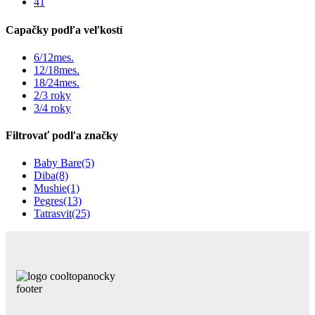
41
Capačky podľa veľkostí
6/12mes.
12/18mes.
18/24mes.
2/3 roky
3/4 roky
Filtrovať podľa značky
Baby Bare
(5)
Diba
(8)
Mushie
(1)
Pegres
(13)
Tatrasvit
(25)