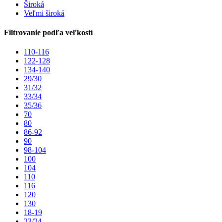
Široká
Veľmi široká
Filtrovanie podľa veľkostí
110-116
122-128
134-140
29/30
31/32
33/34
35/36
70
80
86-92
90
98-104
100
104
110
116
120
130
18-19
23/24