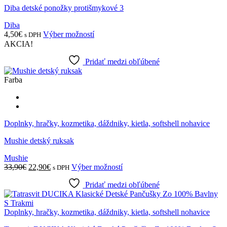
Diba detské ponožky protišmykové 3
Diba
Tento
4,50
€
Výber možností
s DPH
produkt
AKCIA!
má
viacero
Pridať medzi obľúbené
variantov.
Možnosti
Farba
si
môžete
vybrať
na
Doplnky, hračky, kozmetika, dáždniky, kietla, softshell nohavice
stránke
produktu.
Mushie detský ruksak
Mushie
Pôvodná
Aktuálna
Tento
33,90
€
22,90
€
Výber možností
s DPH
cena
cena
produkt
bola:
je:
Pridať medzi obľúbené
má
33,90€.
22,90€.
viacero
variantov.
Doplnky, hračky, kozmetika, dáždniky, kietla, softshell nohavice
Možnosti
si