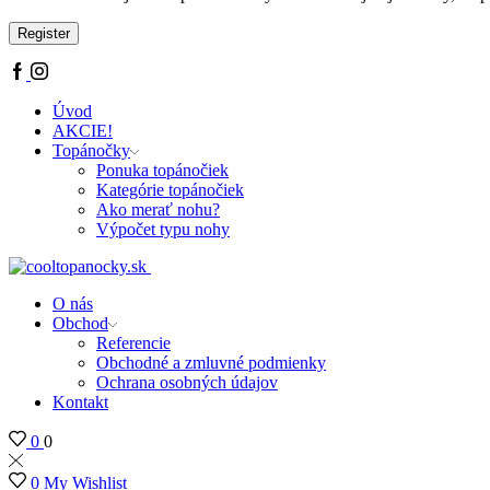
Register
Úvod
AKCIE!
Topánočky
Ponuka topánočiek
Kategórie topánočiek
Ako merať nohu?
Výpočet typu nohy
O nás
Obchod
Referencie
Obchodné a zmluvné podmienky
Ochrana osobných údajov
Kontakt
0
0
0
My Wishlist