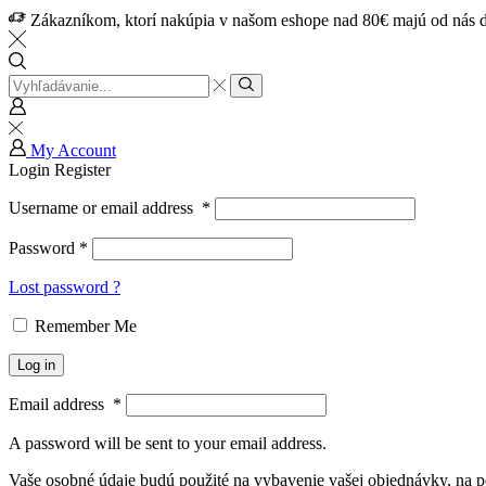
Zákazníkom, ktorí nakúpia v našom eshope nad 80€ majú od nás d
Search
input
My Account
Login
Register
Username or email address
*
Password
*
Lost password ?
Remember Me
Log in
Email address
*
A password will be sent to your email address.
Vaše osobné údaje budú použité na vybavenie vašej objednávky, na p