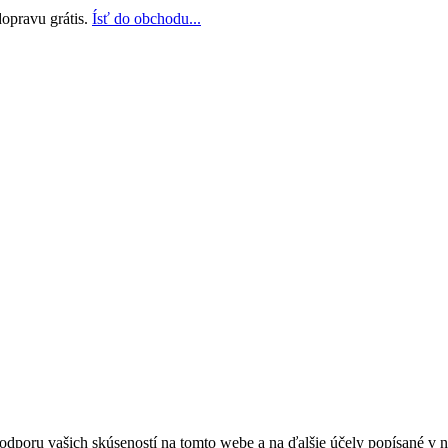
opravu grátis.
Ísť do obchodu...
odporu vašich skúseností na tomto webe a na ďalšie účely popísané v 