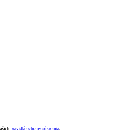
našich
pravidlá ochrany súkromia
.