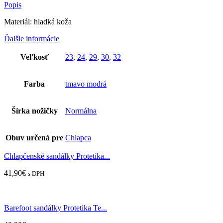
Popis
Materiál: hladká koža
Ďalšie informácie
Veľkosť
23
,
24
,
29
,
30
,
32
Farba
tmavo modrá
Šírka nožičky
Normálna
Obuv určená pre
Chlapca
Chlapčenské sandálky Protetika...
41,90
€
s DPH
Barefoot sandálky Protetika Te...