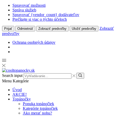
Spravovať možnosti
Správa služieb
Spravovať {vendor_count} dodávateľov
Prečítajte si viac o týchto účeloch
Zobraziť
Prijať
Odmietnúť
Zobraziť predvoľby
Uložiť predvoľby
predvoľby
Ochrana osobných údajov
Search input
Menu
Kategórie
Úvod
AKCIE!
Topánočky
Ponuka topánočiek
Kategórie topánočiek
Ako merať nohu?