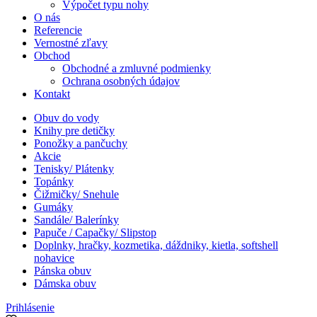
Výpočet typu nohy
O nás
Referencie
Vernostné zľavy
Obchod
Obchodné a zmluvné podmienky
Ochrana osobných údajov
Kontakt
Obuv do vody
Knihy pre detičky
Ponožky a pančuchy
Akcie
Tenisky/ Plátenky
Topánky
Čižmičky/ Snehule
Gumáky
Sandále/ Balerínky
Papuče / Capačky/ Slipstop
Doplnky, hračky, kozmetika, dáždniky, kietla, softshell
nohavice
Pánska obuv
Dámska obuv
Prihlásenie