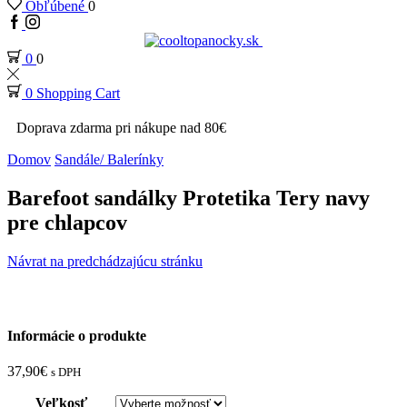
Obľúbené
0
0
0
0
Shopping Cart
Doprava zdarma pri nákupe nad 80€
Domov
Sandále/ Balerínky
Barefoot sandálky Protetika Tery navy
pre chlapcov
Návrat na predchádzajúcu stránku
Informácie o produkte
37,90
€
s DPH
Veľkosť