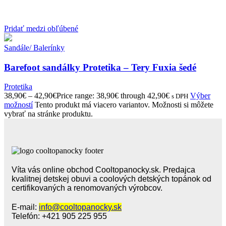
Pridať medzi obľúbené
Sandále/ Balerínky
Barefoot sandálky Protetika – Tery Fuxia šedé
Protetika
38,90
€
–
42,90
€
Price range: 38,90€ through 42,90€
Výber
s DPH
možností
Tento produkt má viacero variantov. Možnosti si môžete
vybrať na stránke produktu.
Víta vás online obchod Cooltopanocky.sk. Predajca
kvalitnej detskej obuvi a coolových detských topánok od
certifikovaných a renomovaných výrobcov.
E-mail:
info@cooltopanocky.sk
Telefón: +421 905 225 955