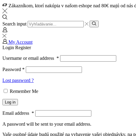
Zákazníkom, ktorí nakúpia v našom eshope nad 80€ majú od nás d
Search input
My Account
Login
Register
Username or email address
*
Password
*
Lost password ?
Remember Me
Log in
Email address
*
A password will be sent to your email address.
Vaše osobné údaje budú použité na vybavenie vašej objednávky, na p