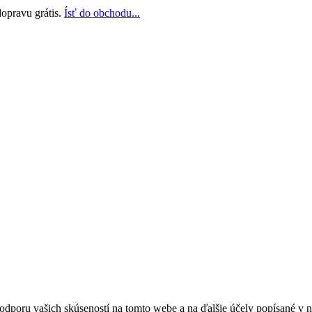
opravu grátis.
Ísť do obchodu...
odporu vašich skúseností na tomto webe a na ďalšie účely popísané v 