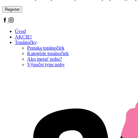
Register
Úvod
AKCIE!
Topánočky
Ponuka topánočiek
Kategórie topánočiek
Ako merať nohu?
Výpočet typu nohy