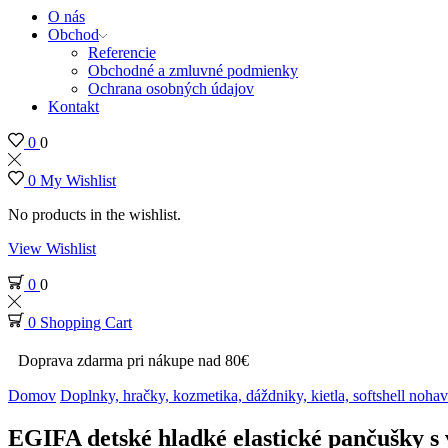
O nás
Obchod
Referencie
Obchodné a zmluvné podmienky
Ochrana osobných údajov
Kontakt
0
0
0
My Wishlist
No products in the wishlist.
View Wishlist
0
0
0
Shopping Cart
Doprava zdarma pri nákupe nad 80€
Domov
Doplnky, hračky, kozmetika, dáždniky, kietla, softshell nohav
EGIFA detské hladké elastické pančušky 