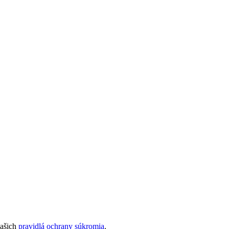
našich
pravidlá ochrany súkromia
.