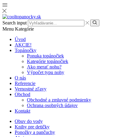
Search input
Menu
Kategórie
Úvod
AKCIE!
Topánočky
Ponuka topánočiek
Kategórie topánočiek
Ako merať nohu?
Výpočet typu nohy
O nás
Referencie
Vernostné zľavy
Obchod
Obchodné a zmluvné podmienky
Ochrana osobných údajov
Kontakt
Obuv do vody
Knihy pre detičky
Ponožky a pančuchy