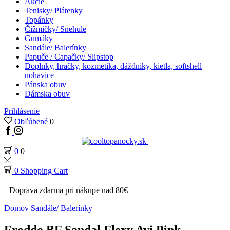
Akcie
Tenisky/ Plátenky
Topánky
Čižmičky/ Snehule
Gumáky
Sandále/ Balerínky
Papuče / Capačky/ Slipstop
Doplnky, hračky, kozmetika, dáždniky, kietla, softshell
nohavice
Pánska obuv
Dámska obuv
Prihlásenie
Obľúbené
0
0
0
0
Shopping Cart
Doprava zdarma pri nákupe nad 80€
Domov
Sandále/ Balerínky