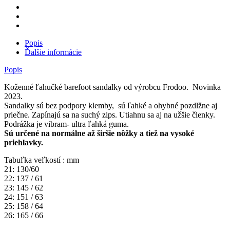
Popis
Ďalšie informácie
Popis
Koženné ľahučké barefoot sandalky od výrobcu Frodoo. Novinka
2023.
Sandalky sú bez podpory klemby, sú ľahké a ohybné pozdlžne aj
priečne. Zapínajú sa na suchý zips. Utiahnu sa aj na užšie členky.
Podrážka je vibram- ultra ľahká guma.
Sú určené na normálne až širšie nôžky a tiež na vysoké
priehlavky.
Tabuľka veľkostí : mm
21: 130/60
22: 137 / 61
23: 145 / 62
24: 151 / 63
25: 158 / 64
26: 165 / 66