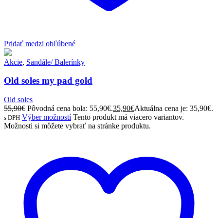
Pridať medzi obľúbené
Akcie
,
Sandále/ Balerínky
Old soles my pad gold
Old soles
55,90
€
Pôvodná cena bola: 55,90€.
35,90
€
Aktuálna cena je: 35,90€.
Výber možností
Tento produkt má viacero variantov.
s DPH
Možnosti si môžete vybrať na stránke produktu.