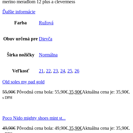
merino meradlom 12 plus a clevermess
Ďalšie informácie
Farba
Ružová
Obuv určená pre
Dievča
Šírka nožičky
Normálna
Veľkosť
21
,
22
,
23
,
24
,
25
,
26
Old soles my pad gold
55,90
€
Pôvodná cena bola: 55,90€.
35,90
€
Aktuálna cena je: 35,90€.
s DPH
Poco Nido mighty shoes mint st...
49,90
€
Pôvodná cena bola: 49,90€.
35,90
€
Aktuálna cena je: 35,90€.