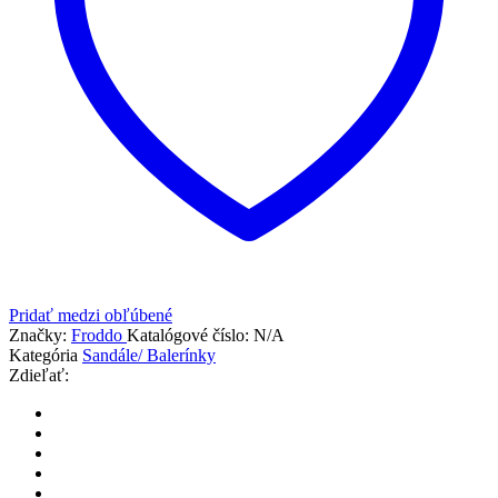
Pridať medzi obľúbené
Značky:
Froddo
Katalógové číslo:
N/A
Kategória
Sandále/ Balerínky
Zdieľať: