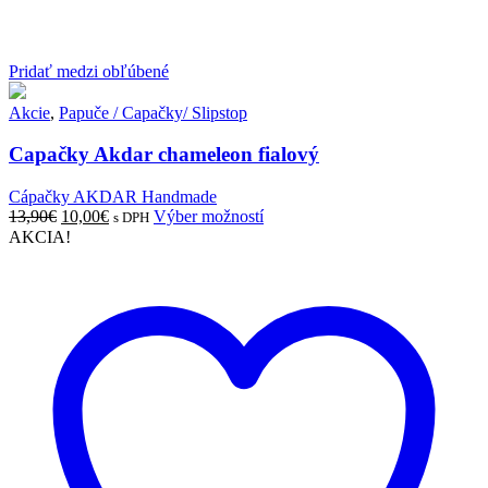
Pridať medzi obľúbené
Akcie
,
Papuče / Capačky/ Slipstop
Capačky Akdar chameleon fialový
Cápačky AKDAR Handmade
Pôvodná
Aktuálna
Tento
13,90
€
10,00
€
Výber možností
s DPH
cena
cena
produkt
AKCIA!
bola:
je:
má
13,90€.
10,00€.
viacero
variantov.
Možnosti
si
môžete
vybrať
na
stránke
produktu.