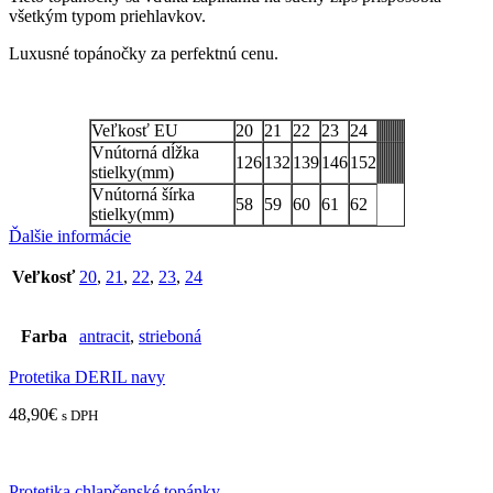
všetkým typom priehlavkov.
Luxusné topánočky za perfektnú cenu.
Veľkosť EU
20
21
22
23
24
Vnútorná dĺžka
126
132
139
146
152
stielky(mm)
Vnútorná šírka
58
59
60
61
62
stielky(mm)
Ďalšie informácie
Veľkosť
20
,
21
,
22
,
23
,
24
Farba
antracit
,
strieboná
Protetika DERIL navy
48,90
€
s DPH
Protetika chlapčenské topánky ...