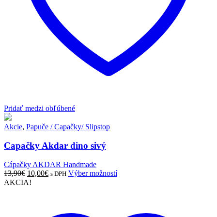
Pridať medzi obľúbené
Akcie
,
Papuče / Capačky/ Slipstop
Capačky Akdar dino sivý
Cápačky AKDAR Handmade
Pôvodná
Aktuálna
Tento
13,90
€
10,00
€
Výber možností
s DPH
cena
cena
produkt
AKCIA!
bola:
je:
má
13,90€.
10,00€.
viacero
variantov.
Možnosti