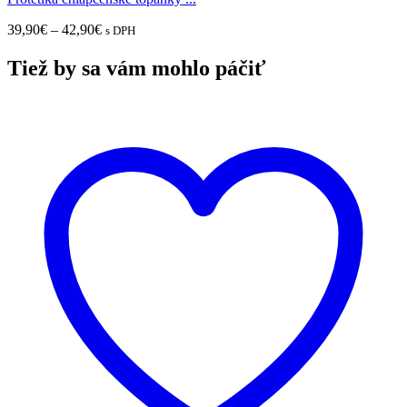
Price
39,90
€
–
42,90
€
s DPH
range:
39,90€
Tiež by sa vám mohlo páčiť
through
42,90€