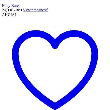
Baby Bare
Tento
24,90
€
Výber možností
s DPH
produkt
AKCIA!
má
viacero
variantov.
Možnosti
si
môžete
vybrať
na
stránke
produktu.