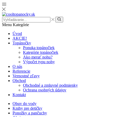
Search
input
Menu
Kategórie
Úvod
AKCIE!
Topánočky
Ponuka topánočiek
Kategórie topánočiek
Ako merať nohu?
Výpočet typu nohy
O nás
Referencie
Vernostné zľavy
Obchod
Obchodné a zmluvné podmienky
Ochrana osobných údajov
Kontakt
Obuv do vody
Knihy pre detičky
Ponožky a pančuchy