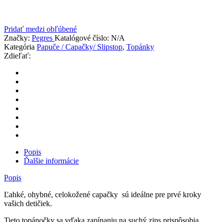
Pridať medzi obľúbené
Značky:
Pegres
Katalógové číslo:
N/A
Kategória
Papuče / Capačky/ Slipstop
,
Topánky
Zdieľať:
Popis
Ďalšie informácie
Popis
Ľahké, ohybné, celokožené capačky sú ideálne pre prvé kroky
vašich detičiek.
Tieto topánočky sa vďaka zapínaniu na suchý zips prispôsobia