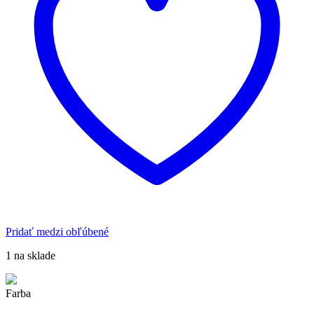
môžete
vybrať
na
stránke
produktu.
Pridať medzi obľúbené
1 na sklade
Farba