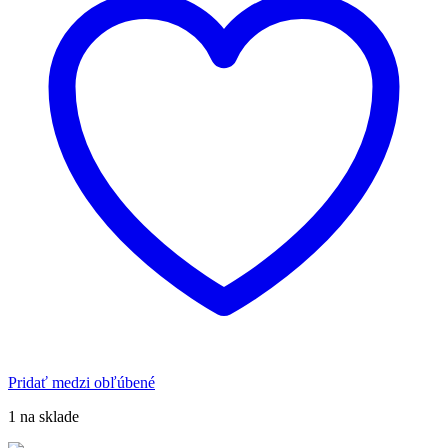
si
môžete
vybrať
na
stránke
produktu.
Pridať medzi obľúbené
1 na sklade