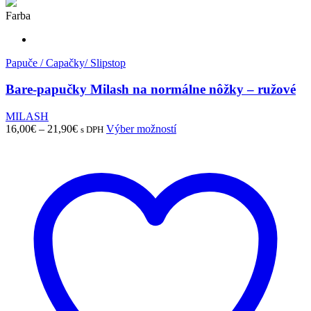
Farba
Papuče / Capačky/ Slipstop
Bare-papučky Milash na normálne nôžky – ružové
MILASH
Price
Tento
16,00
€
–
21,90
€
Výber možností
s DPH
range:
produkt
16,00€
má
through
viacero
21,90€
variantov.
Možnosti
si
môžete
vybrať
na
stránke
produktu.