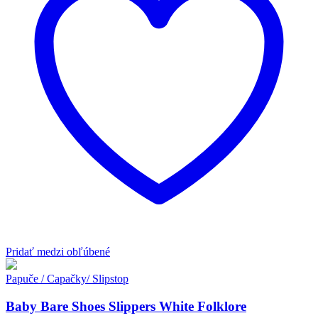
si
môžete
vybrať
na
stránke
produktu.
Pridať medzi obľúbené
Papuče / Capačky/ Slipstop
Baby Bare Shoes Slippers White Folklore