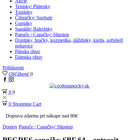
Akcie
Tenisky/ Plátenky
Topánky
Čižmičky/ Snehule
Gumáky
Sandále/ Balerínky
Papuče / Capačky/ Slipstop
Doplnky, hračky, kozmetika, dáždniky, kietla, softshell
nohavice
Pánska obuv
Dámska obuv
Prihlásenie
Obľúbené
0
0
0
0
Shopping Cart
Doprava zdarma pri nákupe nad 80€
Domov
Papuče / Capačky/ Slipstop