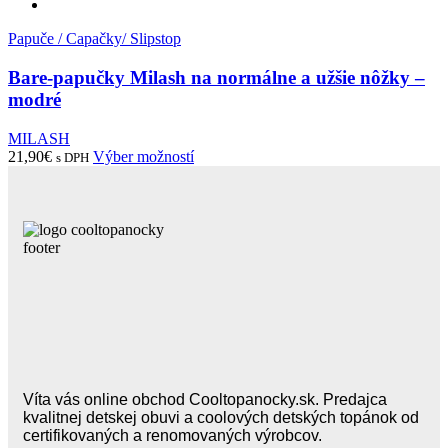
Papuče / Capačky/ Slipstop
Bare-papučky Milash na normálne a užšie nôžky –
modré
MILASH
Tento
21,90
€
Výber možností
s DPH
produkt
má
viacero
variantov.
Možnosti
si
môžete
vybrať
na
stránke
produktu.
Víta vás online obchod Cooltopanocky.sk. Predajca
kvalitnej detskej obuvi a coolových detských topánok od
certifikovaných a renomovaných výrobcov.