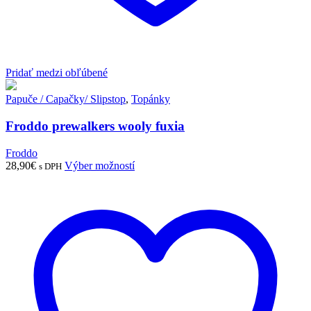
Pridať medzi obľúbené
Papuče / Capačky/ Slipstop
,
Topánky
Froddo prewalkers wooly fuxia
Froddo
Tento
28,90
€
Výber možností
s DPH
produkt
má
viacero
variantov.
Možnosti
si
môžete
vybrať
na
stránke
produktu.