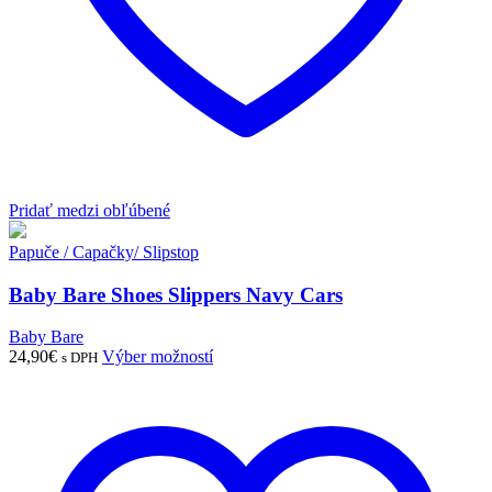
Pridať medzi obľúbené
Papuče / Capačky/ Slipstop
Baby Bare Shoes Slippers Navy Cars
Baby Bare
Tento
24,90
€
Výber možností
s DPH
produkt
má
viacero
variantov.
Možnosti
si