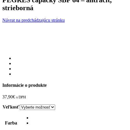
PEGRES capačky SBF 64 – antracit,
strieborná
Návrat na predchádzajúcu stránku
Informácie o produkte
37,90
€
s DPH
Veľkosť
Farba