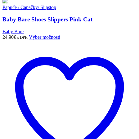
Papuče / Capačky/ Slipstop
Baby Bare Shoes Slippers Pink Cat
Baby Bare
Tento
24,90
€
Výber možností
s DPH
produkt
má
viacero
variantov.
Možnosti
si
môžete
vybrať
na
stránke
produktu.