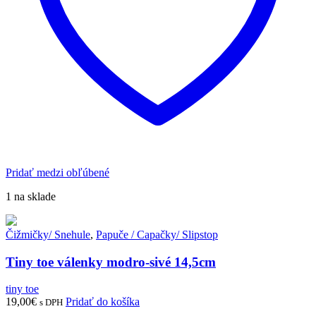
Pridať medzi obľúbené
1 na sklade
Čižmičky/ Snehule
,
Papuče / Capačky/ Slipstop
Tiny toe válenky modro-sivé 14,5cm
tiny toe
19,00
€
Pridať do košíka
s DPH