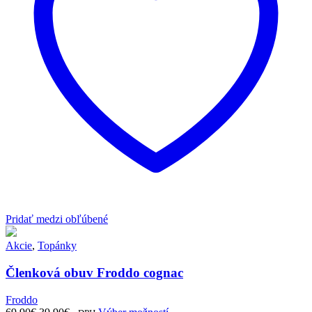
na
stránke
produktu.
Pridať medzi obľúbené
Akcie
,
Topánky
Členková obuv Froddo cognac
Froddo
Pôvodná
Aktuálna
Tento