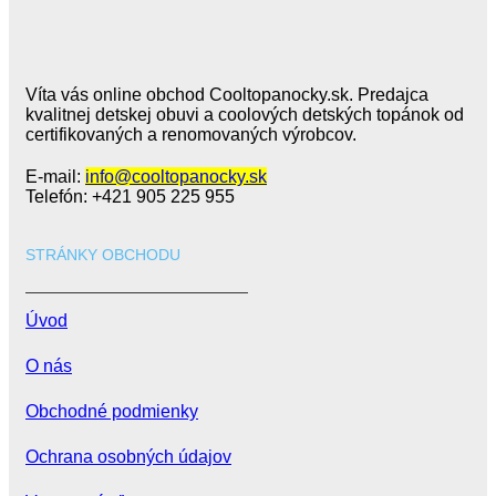
na
stránke
produktu.
Víta vás online obchod Cooltopanocky.sk. Predajca
kvalitnej detskej obuvi a coolových detských topánok od
certifikovaných a renomovaných výrobcov.
E-mail:
info@cooltopanocky.sk
Telefón: +421 905 225 955
STRÁNKY OBCHODU
Úvod
O nás
Obchodné podmienky
Ochrana osobných údajov