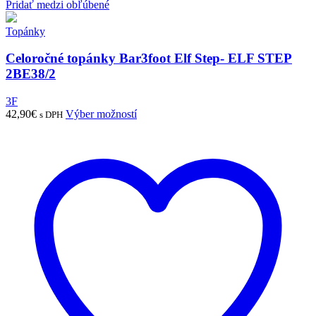
Pridať medzi obľúbené
Topánky
Celoročné topánky Bar3foot Elf Step- ELF STEP
2BE38/2
3F
Tento
42,90
€
Výber možností
s DPH
produkt
má
viacero
variantov.
Možnosti
si
môžete
vybrať
na
stránke
produktu.