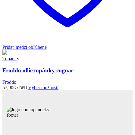
Pridať medzi obľúbené
Topánky
Froddo ollie topánky cognac
Froddo
Tento
57,90
€
Výber možností
s DPH
produkt
má
viacero
variantov.
Možnosti
si
môžete
vybrať