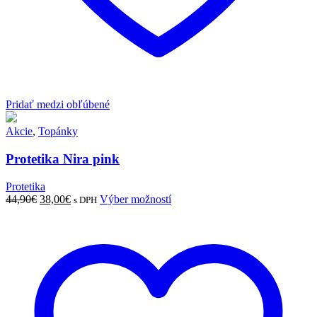
Pridať medzi obľúbené
Akcie
,
Topánky
Protetika Nira pink
Protetika
Pôvodná
Aktuálna
Tento
44,90
€
38,00
€
Výber možností
s DPH
cena
cena
produkt
bola:
je:
má
44,90€.
38,00€.
viacero
variantov.
Možnosti
si
môžete
vybrať
na