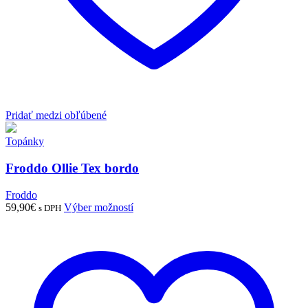
Pridať medzi obľúbené
Topánky
Froddo Ollie Tex bordo
Froddo
Tento
59,90
€
Výber možností
s DPH
produkt
má
viacero
variantov.
Možnosti
si
môžete
vybrať