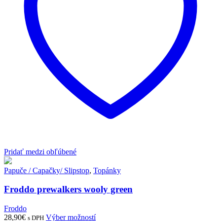
na
stránke
produktu.
Pridať medzi obľúbené
Papuče / Capačky/ Slipstop
,
Topánky
Froddo prewalkers wooly green
Froddo
Tento
28,90
€
Výber možností
s DPH