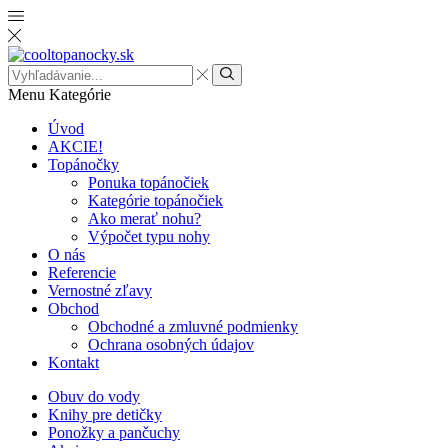
Search
input
Menu
Kategórie
Úvod
AKCIE!
Topánočky
Ponuka topánočiek
Kategórie topánočiek
Ako merať nohu?
Výpočet typu nohy
O nás
Referencie
Vernostné zľavy
Obchod
Obchodné a zmluvné podmienky
Ochrana osobných údajov
Kontakt
Obuv do vody
Knihy pre detičky
Ponožky a pančuchy