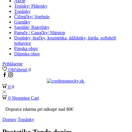
Akcie
Tenisky/ Plátenky
Topánky
Čižmičky/ Snehule
Gumáky
Sandále/ Balerínky
Papuče / Capačky/ Slipstop
Doplnky, hračky, kozmetika, dáždniky, kietla, softshell
nohavice
Pánska obuv
Dámska obuv
Prihlásenie
Obľúbené
0
0
0
0
Shopping Cart
Doprava zdarma pri nákupe nad 80€
Domov
Topánky