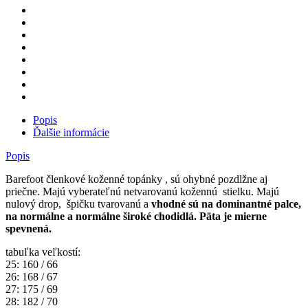
Popis
Ďalšie informácie
Popis
Barefoot členkové koženné topánky , sú ohybné pozdlžne aj
priečne. Majú vyberateľnú netvarovanú kožennú stielku. Majú
nulový drop, špičku tvarovanú a
vhodné sú na dominantné palce,
na normálne a normálne široké chodidlá. Päta je mierne
spevnená.
tabuľka veľkostí:
25: 160 / 66
26: 168 / 67
27: 175 / 69
28: 182 / 70