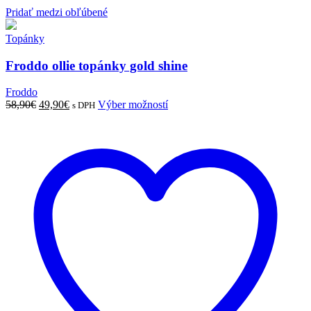
Pridať medzi obľúbené
Topánky
Froddo ollie topánky gold shine
Froddo
Pôvodná
Aktuálna
Tento
58,90
€
49,90
€
Výber možností
s DPH
cena
cena
produkt
bola:
je:
má
58,90€.
49,90€.
viacero
variantov.
Možnosti
si
môžete
vybrať
na
stránke
produktu.