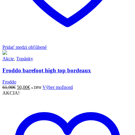
Pridať medzi obľúbené
Akcie
,
Topánky
Froddo barefoot high top bordeaux
Froddo
Pôvodná
Aktuálna
Tento
61,90
€
50,00
€
Výber možností
s DPH
cena
cena
produkt
AKCIA!
bola:
je:
má
61,90€.
50,00€.
viacero
variantov.
Možnosti
si
môžete
vybrať