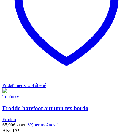
stránke
produktu.
Pridať medzi obľúbené
Topánky
Froddo barefoot autumn tex bordo
Froddo
Tento
65,90
€
Výber možností
s DPH
produkt
AKCIA!