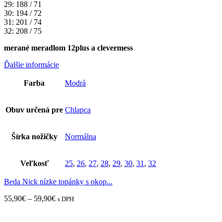
29: 188 / 71
30: 194 / 72
31: 201 / 74
32: 208 / 75
merané meradlom 12plus a clevermess
Ďalšie informácie
Farba
Modrá
Obuv určená pre
Chlapca
Šírka nožičky
Normálna
Veľkosť
25
,
26
,
27
,
28
,
29
,
30
,
31
,
32
Beda Nick nízke topánky s okop...
Price
55,90
€
–
59,90
€
s DPH
range:
55,90€