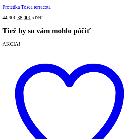
through
Protetika Tosca terracota
59,90€
Pôvodná
Aktuálna
44,90
€
38,00
€
s DPH
cena
cena
bola:
je:
Tiež by sa vám mohlo páčiť
44,90€.
38,00€.
AKCIA!