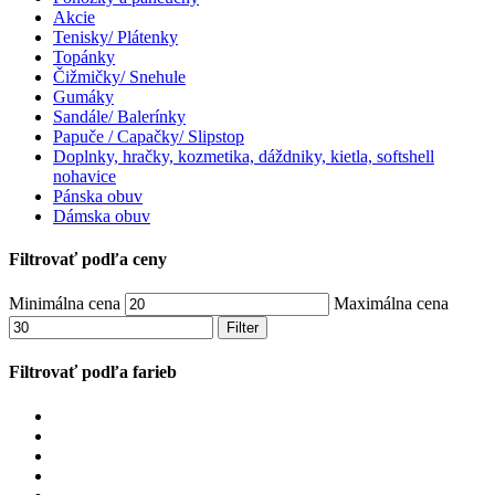
Akcie
Tenisky/ Plátenky
Topánky
Čižmičky/ Snehule
Gumáky
Sandále/ Balerínky
Papuče / Capačky/ Slipstop
Doplnky, hračky, kozmetika, dáždniky, kietla, softshell
nohavice
Pánska obuv
Dámska obuv
Filtrovať podľa ceny
Minimálna cena
Maximálna cena
Filter
Filtrovať podľa farieb