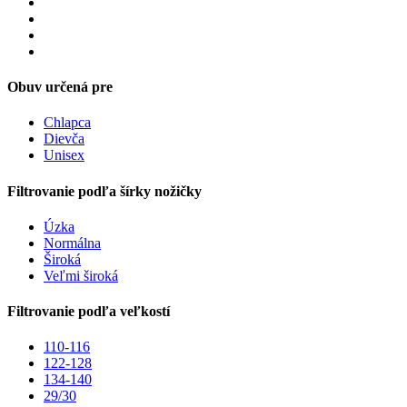
Obuv určená pre
Chlapca
Dievča
Unisex
Filtrovanie podľa šírky nožičky
Úzka
Normálna
Široká
Veľmi široká
Filtrovanie podľa veľkostí
110-116
122-128
134-140
29/30