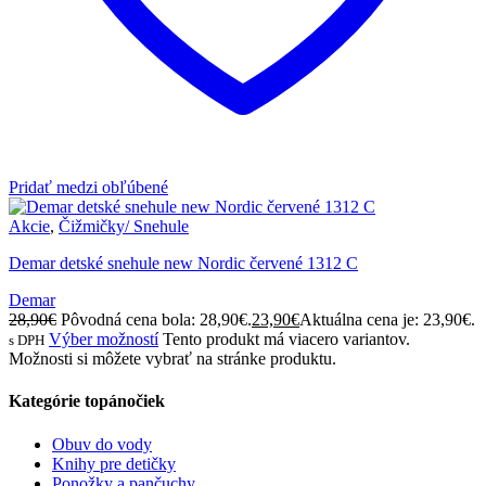
Pridať medzi obľúbené
Akcie
,
Čižmičky/ Snehule
Demar detské snehule new Nordic červené 1312 C
Demar
28,90
€
Pôvodná cena bola: 28,90€.
23,90
€
Aktuálna cena je: 23,90€.
Výber možností
Tento produkt má viacero variantov.
s DPH
Možnosti si môžete vybrať na stránke produktu.
Kategórie topánočiek
Obuv do vody
Knihy pre detičky
Ponožky a pančuchy