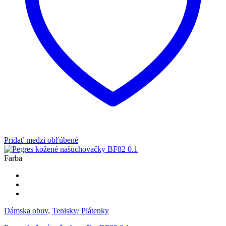
stránke
produktu.
Pridať medzi obľúbené
Farba
Dámska obuv
,
Tenisky/ Plátenky