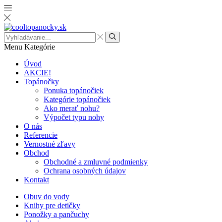
Search
input
Menu
Kategórie
Úvod
AKCIE!
Topánočky
Ponuka topánočiek
Kategórie topánočiek
Ako merať nohu?
Výpočet typu nohy
O nás
Referencie
Vernostné zľavy
Obchod
Obchodné a zmluvné podmienky
Ochrana osobných údajov
Kontakt
Obuv do vody
Knihy pre detičky
Ponožky a pančuchy