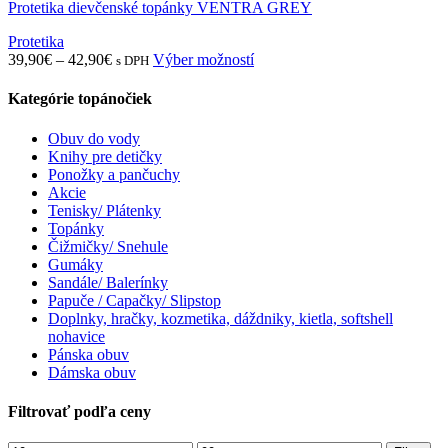
Protetika dievčenské topánky VENTRA GREY
Protetika
Price
Tento
39,90
€
–
42,90
€
Výber možností
s DPH
range:
produkt
39,90€
má
Kategórie topánočiek
through
viacero
42,90€
variantov.
Obuv do vody
Možnosti
Knihy pre detičky
si
Ponožky a pančuchy
môžete
Akcie
vybrať
Tenisky/ Plátenky
na
Topánky
stránke
Čižmičky/ Snehule
produktu.
Gumáky
Sandále/ Balerínky
Papuče / Capačky/ Slipstop
Doplnky, hračky, kozmetika, dáždniky, kietla, softshell
nohavice
Pánska obuv
Dámska obuv
Filtrovať podľa ceny