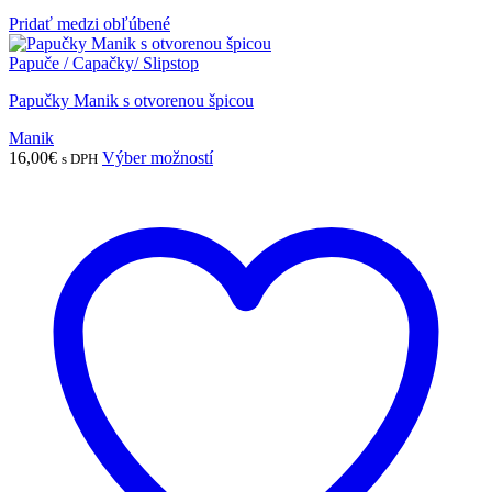
Pridať medzi obľúbené
Papuče / Capačky/ Slipstop
Papučky Manik s otvorenou špicou
Manik
Tento
16,00
€
Výber možností
s DPH
produkt
má
viacero
variantov.
Možnosti
si
môžete
vybrať
na
stránke
produktu.