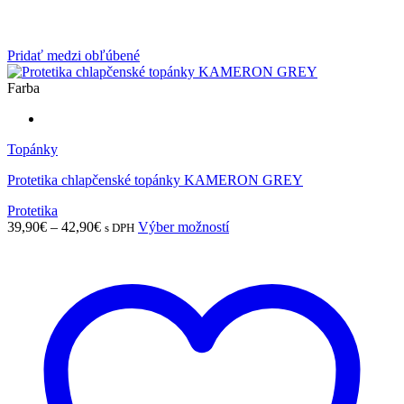
Pridať medzi obľúbené
Farba
Topánky
Protetika chlapčenské topánky KAMERON GREY
Protetika
Price
Tento
39,90
€
–
42,90
€
Výber možností
s DPH
range:
produkt
39,90€
má
through
viacero
42,90€
variantov.
Možnosti
si
môžete
vybrať
na
stránke