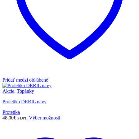
produktu.
Pridať medzi obľúbené
Akcie
,
Topánky
Protetika DERIL navy
Protetika
Tento
48,90
€
Výber možností
s DPH
produkt
má
viacero