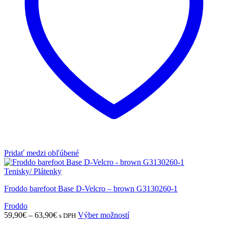
na
stránke
produktu.
Pridať medzi obľúbené
Tenisky/ Plátenky
Froddo barefoot Base D-Velcro – brown G3130260-1
Froddo
Price
Tento
59,90
€
–
63,90
€
Výber možností
s DPH
range:
produkt