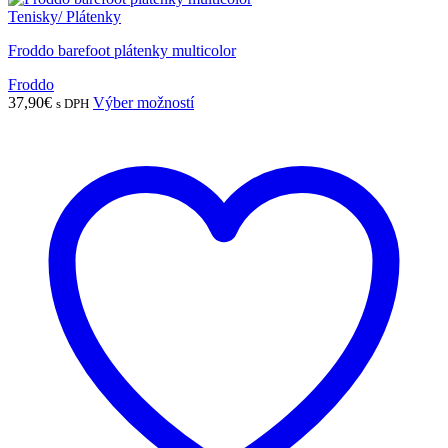
Tenisky/ Plátenky
Froddo barefoot plátenky multicolor
Froddo
Tento
37,90
€
Výber možností
s DPH
produkt
má
viacero
variantov.
Možnosti
si
môžete
vybrať
na
stránke
produktu.