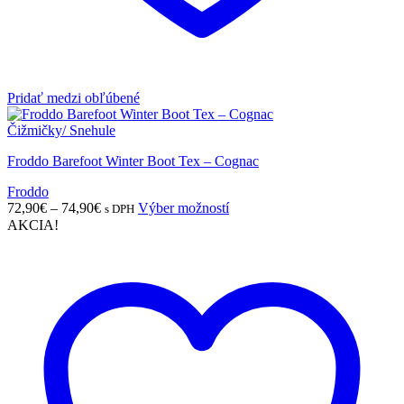
Pridať medzi obľúbené
Čižmičky/ Snehule
Froddo Barefoot Winter Boot Tex – Cognac
Froddo
Price
Tento
72,90
€
–
74,90
€
Výber možností
s DPH
range:
produkt
AKCIA!
72,90€
má
through
viacero
74,90€
variantov.
Možnosti
si
môžete
vybrať
na
stránke
produktu.