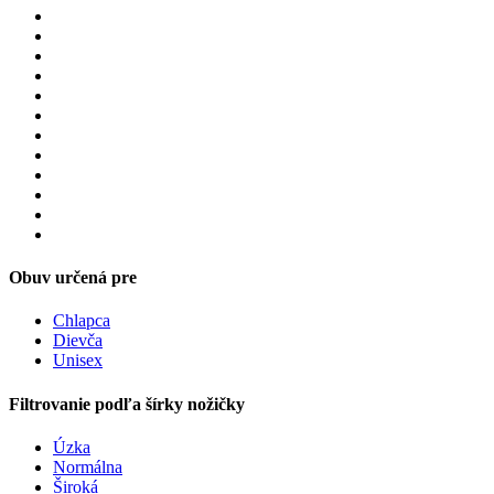
Obuv určená pre
Chlapca
Dievča
Unisex
Filtrovanie podľa šírky nožičky
Úzka
Normálna
Široká