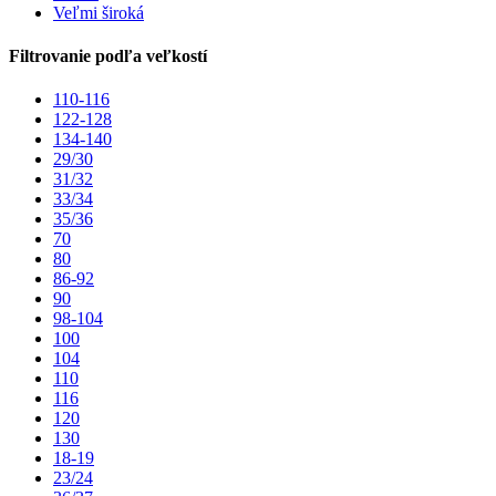
Veľmi široká
Filtrovanie podľa veľkostí
110-116
122-128
134-140
29/30
31/32
33/34
35/36
70
80
86-92
90
98-104
100
104
110
116
120
130
18-19
23/24