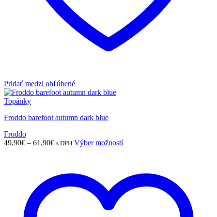
Pridať medzi obľúbené
Topánky
Froddo barefoot autumn dark blue
Froddo
Price
Tento
49,90
€
–
61,90
€
Výber možností
s DPH
range:
produkt
49,90€
má
through
viacero
61,90€
variantov.
Možnosti
si
môžete
vybrať