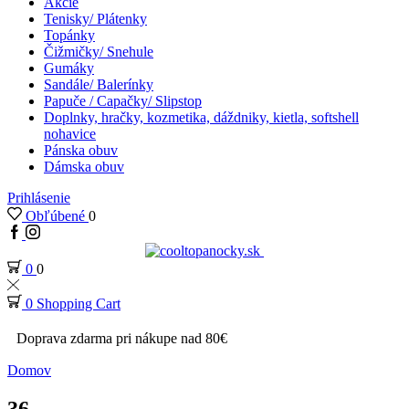
Akcie
Tenisky/ Plátenky
Topánky
Čižmičky/ Snehule
Gumáky
Sandále/ Balerínky
Papuče / Capačky/ Slipstop
Doplnky, hračky, kozmetika, dáždniky, kietla, softshell
nohavice
Pánska obuv
Dámska obuv
Prihlásenie
Obľúbené
0
0
0
0
Shopping Cart
Doprava zdarma pri nákupe nad 80€
Domov