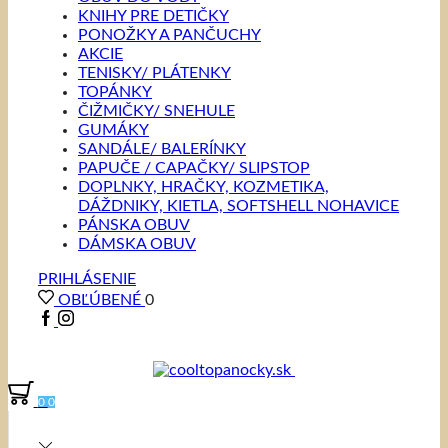
KNIHY PRE DETIČKY
PONOŽKY A PANČUCHY
AKCIE
TENISKY/ PLÁTENKY
TOPÁNKY
ČIŽMIČKY/ SNEHULE
GUMÁKY
SANDÁLE/ BALERÍNKY
PAPUČE / CAPAČKY/ SLIPSTOP
DOPLNKY, HRAČKY, KOZMETIKA,
DÁŽDNIKY, KIETLA, SOFTSHELL NOHAVICE
PÁNSKA OBUV
DÁMSKA OBUV
PRIHLÁSENIE
OBĽÚBENÉ
0
0
0