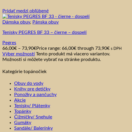
Pridať medzi obľúbené
Dámska obuv
,
Pánska obuv
Tenisky PEGRES BF 33 – čierne – dospelí
Pegres
66,00
€
–
73,90
€
Price range: 66,00€ through 73,90€
s DPH
Výber možností
Tento produkt má viacero variantov.
Možnosti si môžete vybrať na stránke produktu.
Kategórie topánočiek
Obuv do vody
Knihy pre detičky
Ponožky a pančuchy
Akcie
Tenisky/ Plátenky
Topánky
Čižmičky/ Snehule
Gumáky
Sandále/ Balerínky